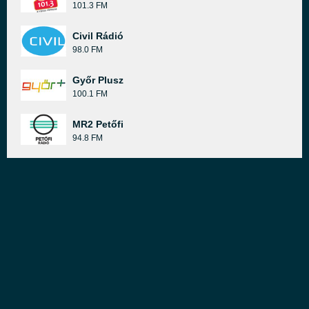
101.3 FM
Civil Rádió
98.0 FM
Győr Plusz
100.1 FM
MR2 Petőfi
94.8 FM