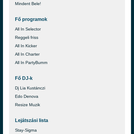
Mindent Bele!
Fő programok
All In Selector
Reggeli friss
All In Kicker
All In Charter
All In PartyBumm
Fő DJ-k
Dj Lia Kustánczi
Edo Denova
Resize Muzik
Lejátszási lista
Stay-Sigma