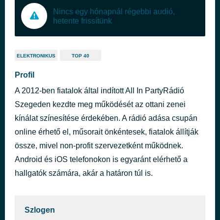
Nincs egy hónapnál régebbi audió,
hetente frissítünk
ELEKTRONIKUS
TOP 40
Profil
A 2012-ben fiatalok által indított All In PartyRádió
Szegeden kezdte meg működését az ottani zenei
kínálat színesítése érdekében. A rádió adása csupán
online érhető el, műsorait önkéntesek, fiatalok állítják
össze, mivel non-profit szervezetként működnek.
Android és iOS telefonokon is egyaránt elérhető a
hallgatók számára, akár a határon túl is.
Szlogen