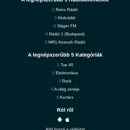
Retro Rádió
Klubrádió
Sláger FM
Rádió 1 (Budapest)
MR1-Kossuth Rádió
A legnépszerűbb 5 Kategóriák
Top 40
Elektronikus
Rock
A világ zenéje
Kortárs
Ról ről
Add hozzá a rádiódat