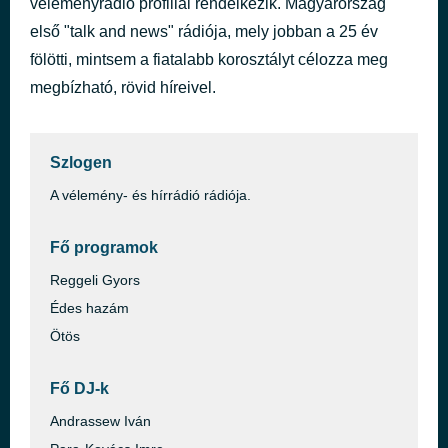
véleményrádió profillal rendelkezik. Magyarország
Partiels (1975) pour 18 Musiciens :: Hamis az Á (Moly Zen) - tilos.hu
első "talk and news" rádiója, mely jobban a 25 év
2 órával ezelőtt
Gérard Grisey
fölötti, mintsem a fiatalabb korosztályt célozza meg
megbízható, rövid híreivel.
Szlogen
A vélemény- és hírrádió rádiója.
Fő programok
Reggeli Gyors
Édes hazám
Ötös
Fő DJ-k
Andrassew Iván