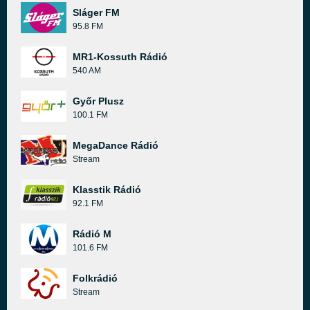
Sláger FM
95.8 FM
MR1-Kossuth Rádió
540 AM
Győr Plusz
100.1 FM
MegaDance Rádió
Stream
Klasstik Rádió
92.1 FM
Rádió M
101.6 FM
Folkrádió
Stream