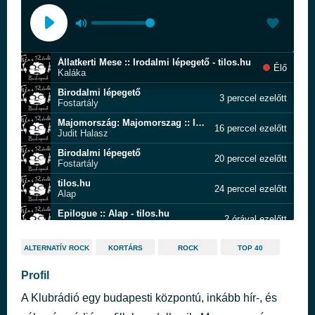
Állatkerti Mese :: Irodalmi lépegető - tilos.hu
Élő
Kaláka
Birodalmi lépegető
3 perccel ezelőtt
Fostartály
Majomország: Majomorszag :: Irodalmi lépegető - tilos.hu
16 perccel ezelőtt
Judit Halasz
Birodalmi lépegető
20 perccel ezelőtt
Fostartály
tilos.hu
24 perccel ezelőtt
Alap
Epilogue :: Alap - tilos.hu
2 órával ezelőtt
Asko Ensemble
tilos.hu
2 órával ezelőtt
ALTERNATÍV ROCK
KORTÁRS
ROCK
TOP 40
Hamis az Á (Moly Zen)
Transitoires (1980-81) pour grand Orchestre :: Hamis az Á (Moly Zen) - tilos.hu
Profil
2 órával ezelőtt
WDR Sinfonieorchester Koln, Stefan Asbury
A Klubrádió egy budapesti központú, inkább hír-, és
Modulations :: Hamis az Á (Moly Zen) - tilos.hu
2 órával ezelőtt
Asko Ensemble