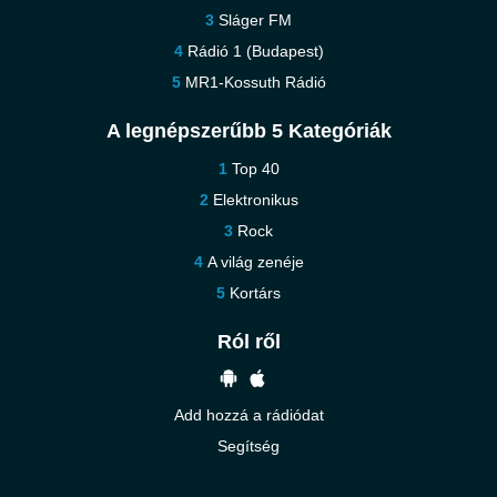
Sláger FM
Rádió 1 (Budapest)
MR1-Kossuth Rádió
A legnépszerűbb 5 Kategóriák
Top 40
Elektronikus
Rock
A világ zenéje
Kortárs
Ról ről
Add hozzá a rádiódat
Segítség
Vedd fel velünk a kapcsolatot