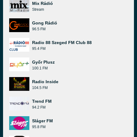
Mix Rádió
Stream
Gong Rádió
96.5 FM
Radio 88 Szeged FM Club 88
95.4 FM
Győr Plusz
100.1 FM
Radio Inside
104.5 FM
Trend FM
94.2 FM
Sláger FM
95.8 FM