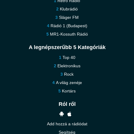
Retro Rádió
Klubrádió
Sláger FM
Rádió 1 (Budapest)
MR1-Kossuth Rádió
A legnépszerűbb 5 Kategóriák
Top 40
Elektronikus
Rock
A világ zenéje
Kortárs
Ról ről
Add hozzá a rádiódat
Segítség