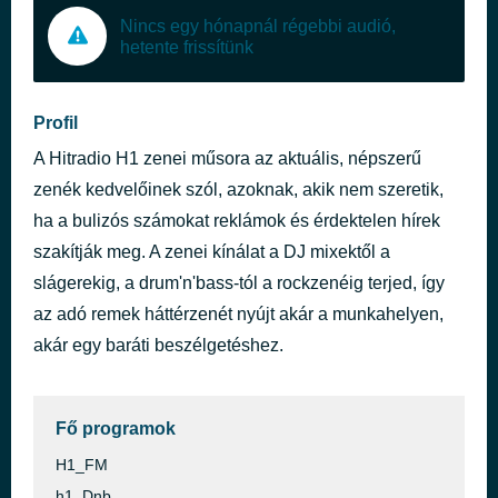
Nincs egy hónapnál régebbi audió,
hetente frissítünk
Profil
A Hitradio H1 zenei műsora az aktuális, népszerű
zenék kedvelőinek szól, azoknak, akik nem szeretik,
ha a bulizós számokat reklámok és érdektelen hírek
szakítják meg. A zenei kínálat a DJ mixektől a
slágerekig, a drum'n'bass-tól a rockzenéig terjed, így
az adó remek háttérzenét nyújt akár a munkahelyen,
akár egy baráti beszélgetéshez.
Fő programok
H1_FM
h1_Dnb