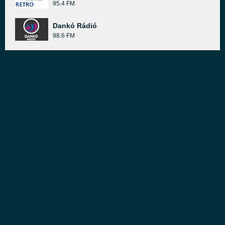
95.4 FM
Dankó Rádió
98.6 FM