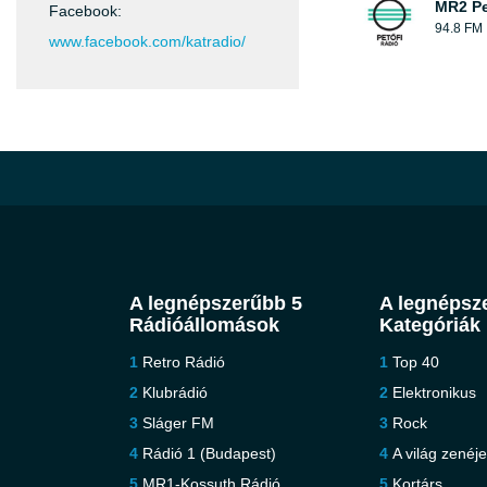
MR2 Pe
Facebook:
94.8 FM
www.facebook.com/katradio/
A legnépszerűbb 5
A legnépsz
Rádióállomások
Kategóriák
Retro Rádió
Top 40
Klubrádió
Elektronikus
Sláger FM
Rock
Rádió 1 (Budapest)
A világ zenéj
MR1-Kossuth Rádió
Kortárs