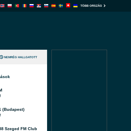
TÖBB ORSZÁG
NEMRÉG HALLGATOTT
mások
M
M
1 (Budapest)
M
88 Szeged FM Club