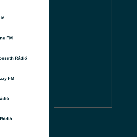
dió
ine FM
ossuth Rádió
azzy FM
Rádió
Rádió