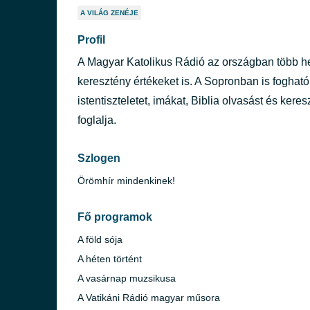
A VILÁG ZENÉJE
Profil
A Magyar Katolikus Rádió az országban több hely
keresztény értékeket is. A Sopronban is foghat
istentiszteletet, imákat, Biblia olvasást és ke
foglalja.
Szlogen
Örömhír mindenkinek!
Fő programok
A föld sója
A héten történt
A vasárnap muzsikusa
A Vatikáni Rádió magyar műsora