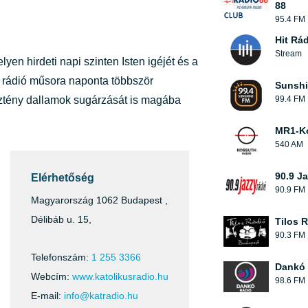
88
95.4 FM
Hit Rá
Stream
en hirdeti napi szinten Isten igéjét és a
ó rádió műsora naponta többször
Sunsh
resztény dallamok sugárzását is magába
99.4 FM
MR1-K
540 AM
90.9 J
Elérhetőség
90.9 FM
Magyarország 1062 Budapest ,
Délibáb u. 15,
Tilos 
90.3 FM
Telefonszám:
1 255 3366
Dankó 
Webcím:
www.katolikusradio.hu
98.6 FM
E-mail:
info@katradio.hu