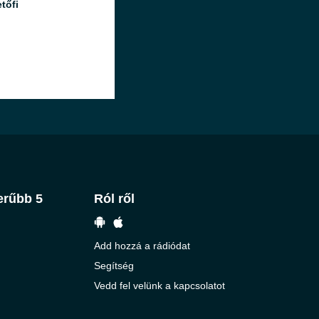
tőfi
erűbb 5
Ról ről
Add hozzá a rádiódat
Segítség
Vedd fel velünk a kapcsolatot
e