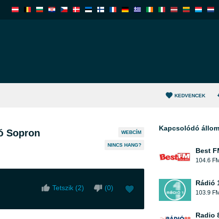
KEDVENCEK
Kapcsolódó állo
ó Sopron
WEBCÍM
NINCS HANG?
Best F
104.6 F
Rádió 
Tetszik (
2
)
(
0
)
103.9 F
Radio 