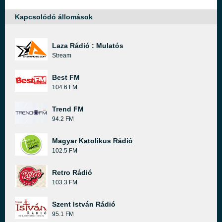
Kapcsolódó állomások
Laza Rádió : Mulatós
Stream
Best FM
104.6 FM
Trend FM
94.2 FM
Magyar Katolikus Rádió
102.5 FM
Retro Rádió
103.3 FM
Szent István Rádió
95.1 FM