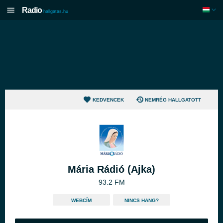
Radio
hallgatas.hu
KEDVENCEK
NEMRÉG HALLGATOTT
Mária Rádió (Ajka)
93.2 FM
WEBCÍM
NINCS HANG?