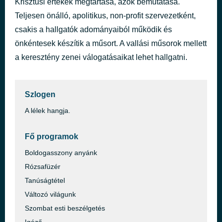
Krisztusi értékek megtartása, azok bemutatása.
Teljesen önálló, apolitikus, non-profit szervezetként,
Litánia
2 órával ezelőtt
csakis a hallgatók adományaiból működik és
önkéntesek készítik a műsort. A vallási műsorok mellett
a keresztény zenei válogatásaikat lehet hallgatni.
Szlogen
A lélek hangja.
Fő programok
Boldogasszony anyánk
Rózsafüzér
Tanúságtétel
Változó világunk
Szombat esti beszélgetés