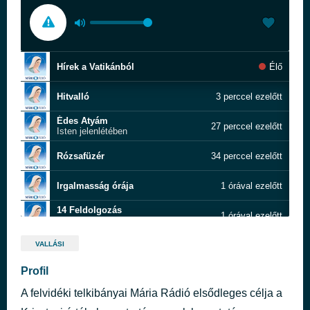
Hírek a Vatikánból
Élő
Hitvalló
3 perccel ezelőtt
Édes Atyám
27 perccel ezelőtt
Isten jelenlétében
Rózsafüzér
34 perccel ezelőtt
Irgalmasság órája
1 órával ezelőtt
14 Feldolgozás
1 órával ezelőtt
Szentpéteri Csilla
Imalánc
1 órával ezelőtt
VALLÁSI
Profil
Hírpercek
1 órával ezelőtt
A felvidéki telkibányai Mária Rádió elsődleges célja a
Aktuális
1 órával ezelőtt