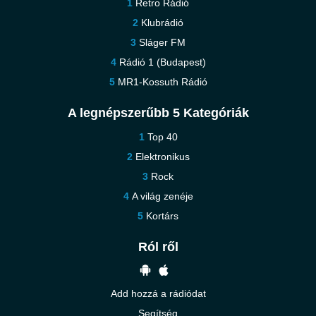
Retro Rádió
Klubrádió
Sláger FM
Rádió 1 (Budapest)
MR1-Kossuth Rádió
A legnépszerűbb 5 Kategóriák
Top 40
Elektronikus
Rock
A világ zenéje
Kortárs
Ról ről
Add hozzá a rádiódat
Segítség