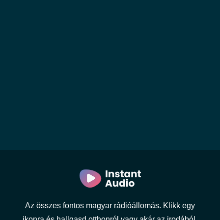
Az összes fontos magyar rádióállomás. Klikk egy
ikonra és hallgasd otthonról vagy akár az irodából.