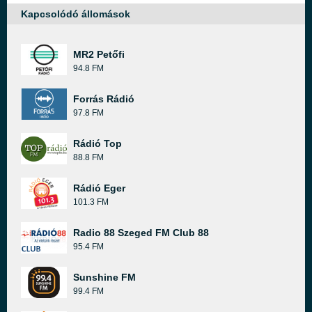
Kapcsolódó állomások
MR2 Petőfi
94.8 FM
Forrás Rádió
97.8 FM
Rádió Top
88.8 FM
Rádió Eger
101.3 FM
Radio 88 Szeged FM Club 88
95.4 FM
Sunshine FM
99.4 FM