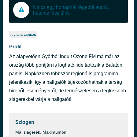
Nincs egy hónapnál régebbi audió,
hetente frissítünk
A VILÁG ZENÉJE
Profil
Az alapvetően Győrből indult Ozone FM ma már az
ország több pontján is fogható, ide tartozik a Balaton
part is. Napközben többször regionális programmal
jelentkezik, így a hallgatók tájékozódhatnak a térség
híreiről, eseményeiről, de természetesen a legfrissebb
slágerekkel várja a hallgatót!
Szlogen
Mai slágerek, Maximumon!