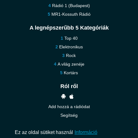
Rádió 1 (Budapest)
MR1-Kossuth Rádió
A legnépszerűbb 5 Kategóriák
Top 40
Elektronikus
Rock
A világ zenéje
Kortárs
Ról ről
Add hozzá a rádiódat
Segítség
Vedd fel velünk a kapcsolatot
Ez az oldal sütiket használ
Információ