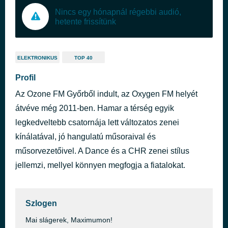
Nincs egy hónapnál régebbi audió,
hetente frissítünk
ELEKTRONIKUS
TOP 40
Profil
Az Ozone FM Győrből indult, az Oxygen FM helyét
átvéve még 2011-ben. Hamar a térség egyik
legkedveltebb csatornája lett változatos zenei
kínálatával, jó hangulatú műsoraival és
műsorvezetőivel. A Dance és a CHR zenei stílus
jellemzi, mellyel könnyen megfogja a fiatalokat.
Szlogen
Mai slágerek, Maximumon!