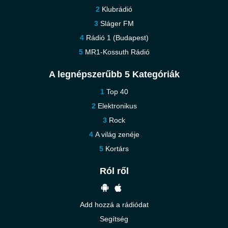
Klubrádió
Sláger FM
Rádió 1 (Budapest)
MR1-Kossuth Rádió
A legnépszerűbb 5 Kategóriák
Top 40
Elektronikus
Rock
A világ zenéje
Kortárs
Ról ről
Add hozzá a rádiódat
Segítség