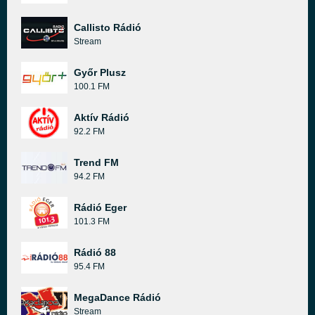
Callisto Rádió
Stream
Győr Plusz
100.1 FM
Aktív Rádió
92.2 FM
Trend FM
94.2 FM
Rádió Eger
101.3 FM
Rádió 88
95.4 FM
MegaDance Rádió
Stream