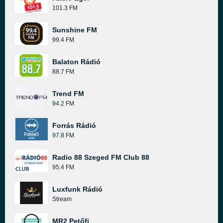
101.3 FM
Sunshine FM
99.4 FM
Balaton Rádió
88.7 FM
Trend FM
94.2 FM
Forrás Rádió
97.8 FM
Radio 88 Szeged FM Club 88
95.4 FM
Luxfunk Rádió
Stream
MR2 Petőfi