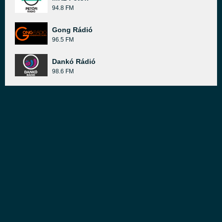
94.8 FM
Gong Rádió
96.5 FM
Dankó Rádió
98.6 FM