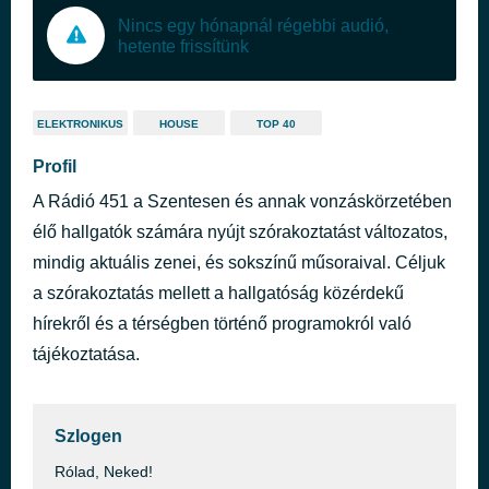
Nincs egy hónapnál régebbi audió,
hetente frissítünk
ELEKTRONIKUS
HOUSE
TOP 40
Profil
A Rádió 451 a Szentesen és annak vonzáskörzetében
élő hallgatók számára nyújt szórakoztatást változatos,
mindig aktuális zenei, és sokszínű műsoraival. Céljuk
a szórakoztatás mellett a hallgatóság közérdekű
hírekről és a térségben történő programokról való
tájékoztatása.
Szlogen
Rólad, Neked!