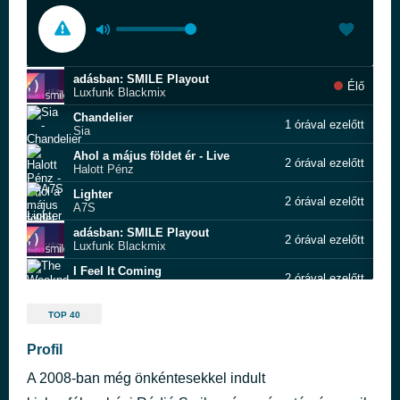
adásban: SMILE Playout
Élő
Luxfunk Blackmix
Chandelier
1 órával ezelőtt
Sia
Ahol a május földet ér - Live
2 órával ezelőtt
Halott Pénz
Lighter
2 órával ezelőtt
A7S
adásban: SMILE Playout
2 órával ezelőtt
Luxfunk Blackmix
I Feel It Coming
2 órával ezelőtt
The Weeknd
adásban: SMILE Playout
2 órával ezelőtt
TOP 40
Luxfunk Blackmix
One
Profil
2 órával ezelőtt
U2 and Mary J. Blige
A 2008-ban még önkéntesekkel indult
A hegyekbe fönn
2 órával ezelőtt
Hip Hop Boyz