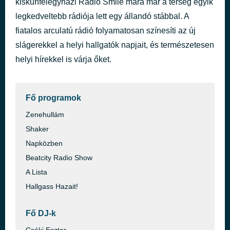
kiskunfélegyházi Rádió Smile mára már a térség egyik
adásban: SMILE Playout
legkedveltebb rádiója lett egy állandó stábbal. A
3 órával ezelőtt
Luxfunk Blackmix
fiatalos arculatú rádió folyamatosan színesíti az új
slágerekkel a helyi hallgatók napjait, és természetesen
helyi hírekkel is várja őket.
Fő programok
Zenehullám
Shaker
Napközben
Beatcity Radio Show
A Lista
Hallgass Hazait!
Fő DJ-k