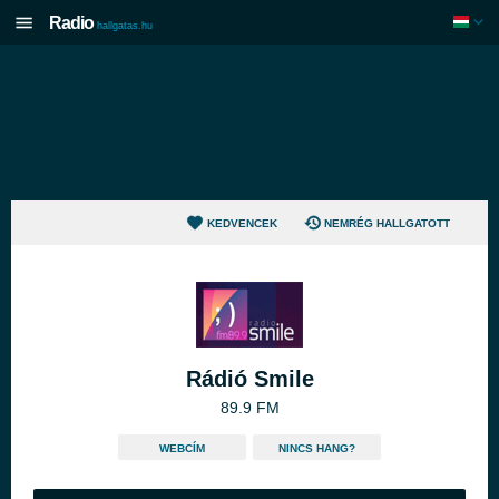
Radio
hallgatas.hu
KEDVENCEK
NEMRÉG HALLGATOTT
Rádió Smile
89.9 FM
WEBCÍM
NINCS HANG?