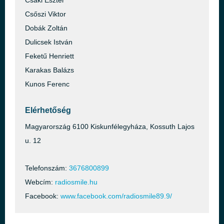
Csáki Eszter
Csőszi Viktor
Dobák Zoltán
Dulicsek István
Feketű Henriett
Karakas Balázs
Kunos Ferenc
Elérhetőség
Magyarország 6100 Kiskunfélegyháza, Kossuth Lajos
u. 12
Telefonszám:
3676800899
Webcím:
radiosmile.hu
Facebook:
www.facebook.com/radiosmile89.9/