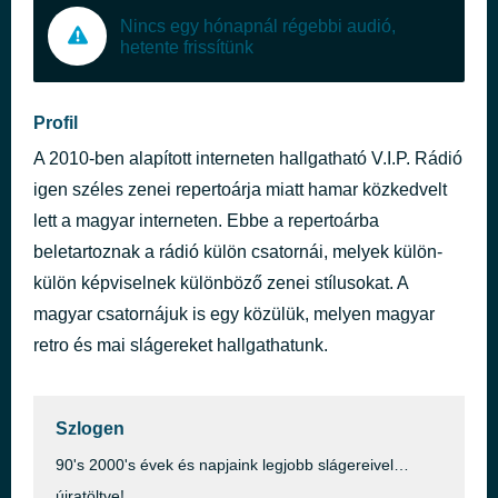
Nincs egy hónapnál régebbi audió,
hetente frissítünk
Profil
A 2010-ben alapított interneten hallgatható V.I.P. Rádió
igen széles zenei repertoárja miatt hamar közkedvelt
lett a magyar interneten. Ebbe a repertoárba
beletartoznak a rádió külön csatornái, melyek külön-
külön képviselnek különböző zenei stílusokat. A
magyar csatornájuk is egy közülük, melyen magyar
retro és mai slágereket hallgathatunk.
Szlogen
90's 2000's évek és napjaink legjobb slágereivel…
újratöltve!