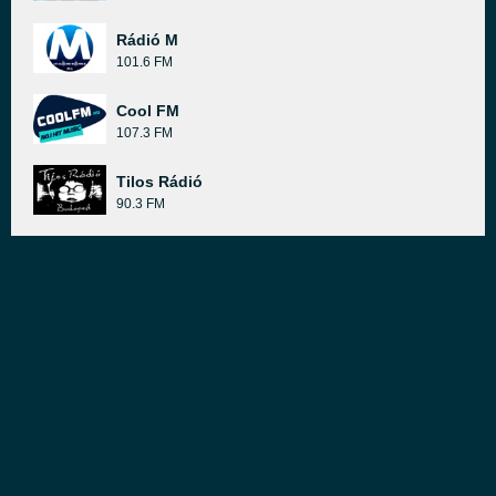
Rádió M
101.6 FM
Cool FM
107.3 FM
Tilos Rádió
90.3 FM